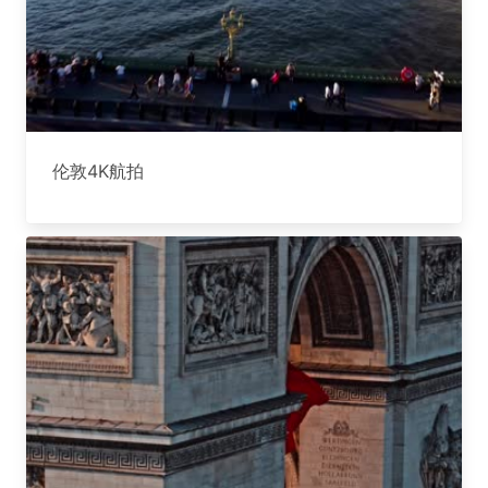
伦敦4K航拍