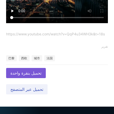
https://www.youtube.com/watch?v=QqP4u34WH3k&t=18s
تقرير
巴黎
西欧
城市
法国
تحميل بنقرة واحدة
تحميل عبر المتصفح