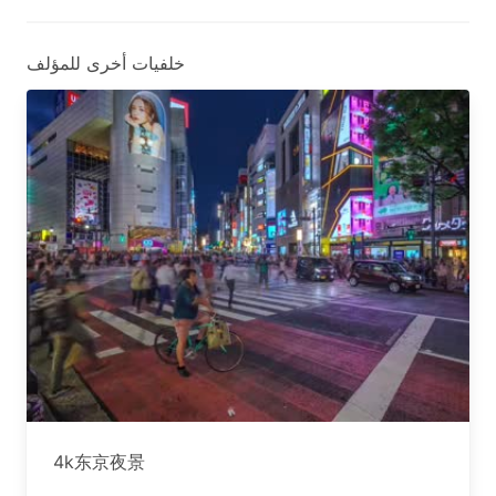
خلفيات أخرى للمؤلف
4k东京夜景