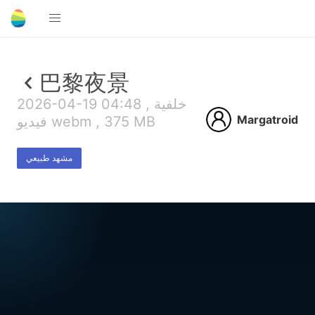
巴黎夜景
2026-04-19 04:48 , خلفية
Margatroid
فيديو webm , 375 MB
مشهد طبيعي