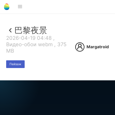
巴黎夜景
2026-04-19 04:48 ,
Видео-обои webm , 375
Margatroid
MB
Пейзаж