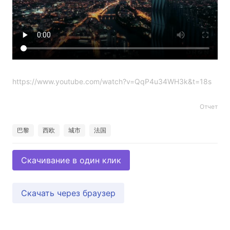
https://www.youtube.com/watch?v=QqP4u34WH3k&t=18s
Отчет
巴黎
西欧
城市
法国
Скачивание в один клик
Скачать через браузер