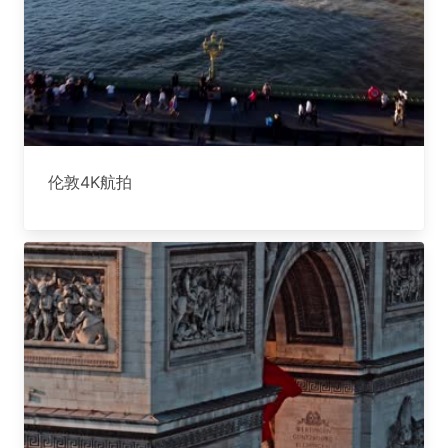
伦敦4K航拍