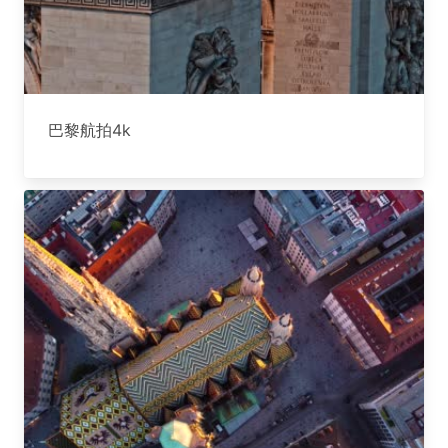
巴黎航拍4k