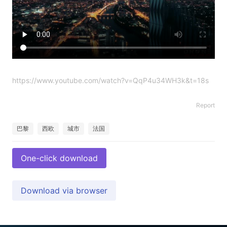
https://www.youtube.com/watch?v=QqP4u34WH3k&t=18s
Report
巴黎
西欧
城市
法国
One-click download
Download via browser