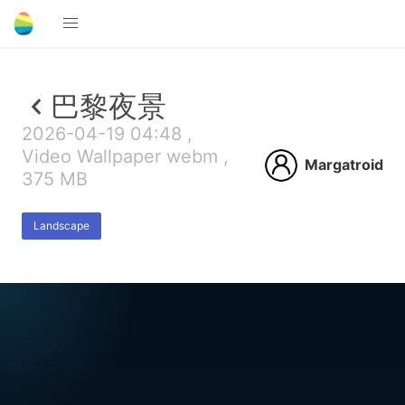
巴黎夜景
2026-04-19 04:48 ,
Video Wallpaper webm ,
Margatroid
375 MB
Landscape