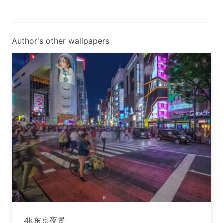
Author's other wallpapers
4k东京夜景