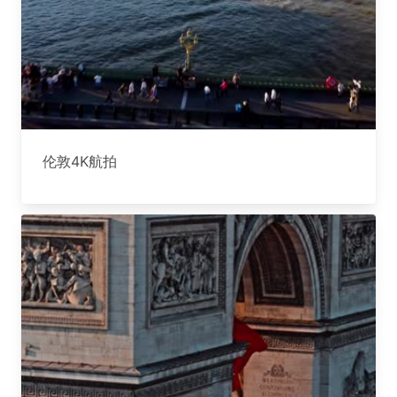
伦敦4K航拍