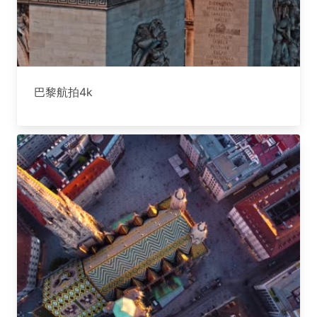
巴黎航拍4k