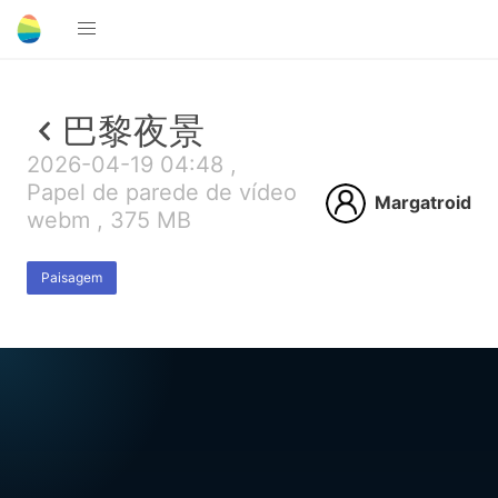
巴黎夜景
2026-04-19 04:48 ,
Papel de parede de vídeo
Margatroid
webm , 375 MB
Paisagem