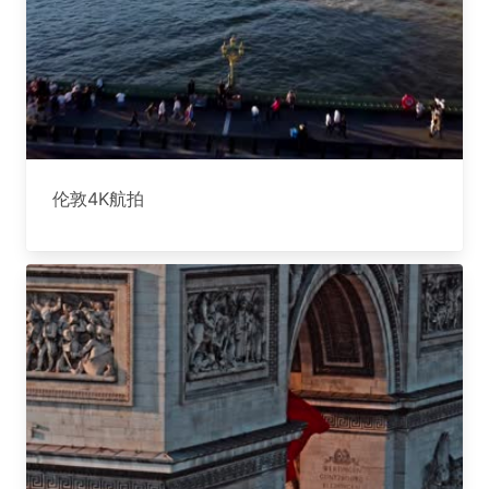
伦敦4K航拍