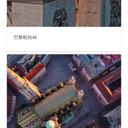
巴黎航拍4k