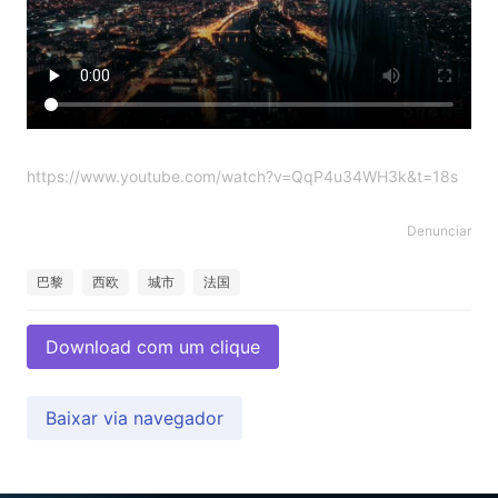
https://www.youtube.com/watch?v=QqP4u34WH3k&t=18s
Denunciar
巴黎
西欧
城市
法国
Download com um clique
Baixar via navegador