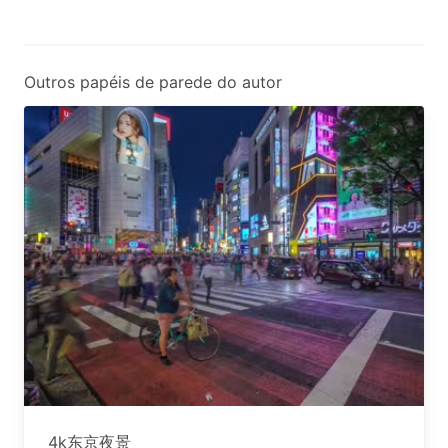
Outros papéis de parede do autor
4k东京夜景