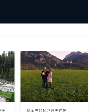
城堡
德国巴伐利亚新天鹅堡