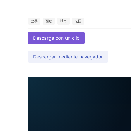
巴黎
西欧
城市
法国
Descarga con un clic
Descargar mediante navegador