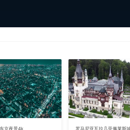
东京夜景4k
罗马尼亚瓦拉几亚佩莱斯