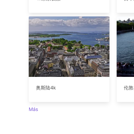
奥斯陆4k
伦敦
Más