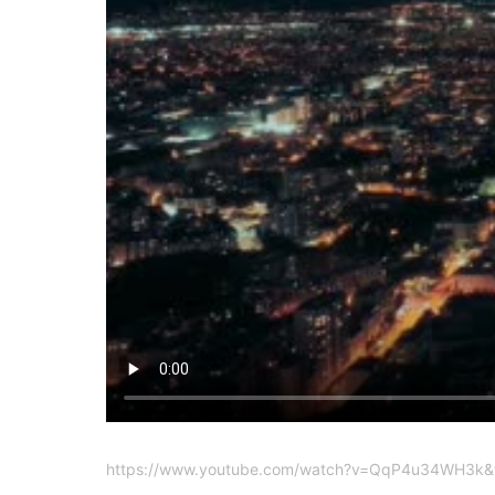
https://www.youtube.com/watch?v=QqP4u34WH3k&