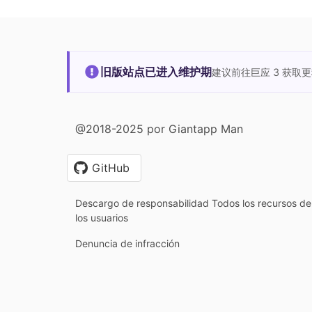
旧版站点已进入维护期
建议前往巨应 3 获取
@2018-2025 por Giantapp Man
GitHub
Descargo de responsabilidad Todos los recursos de 
los usuarios
Denuncia de infracción