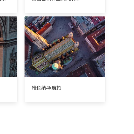
维也纳4k航拍