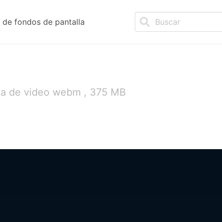
de fondos de pantalla
la de video webm , 375 MB