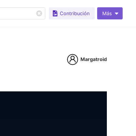
Contribución
Más
Margatroid