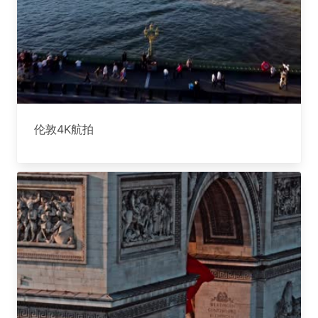
伦敦4K航拍