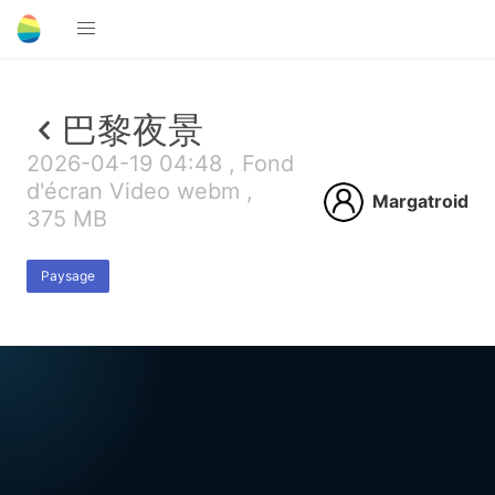
巴黎夜景
2026-04-19 04:48 , Fond
d'écran Video webm ,
Margatroid
375 MB
Paysage