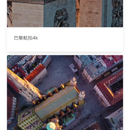
巴黎航拍4k