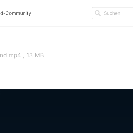
nd-Community
und mp4 , 13 MB