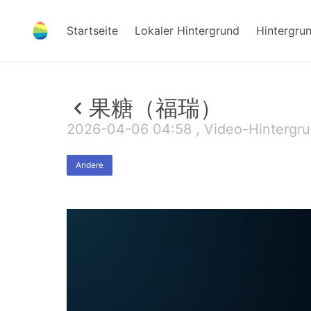
Startseite
Lokaler Hintergrund
Hintergru
果糖（福瑞）
2026-04-06 04:58 , Video-Hintergr
Andere