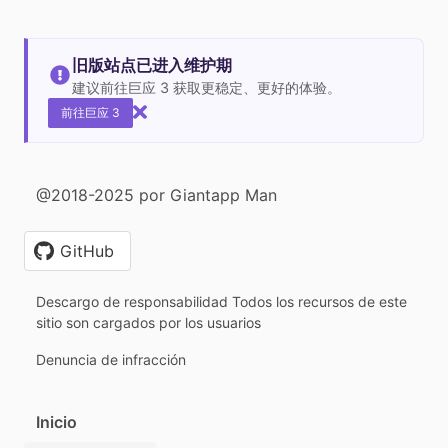
旧版站点已进入维护期
建议前往巨应 3 获取更稳定、更好的体验。
前往巨应 3
@2018-2025 por Giantapp Man
GitHub
Descargo de responsabilidad Todos los recursos de este
sitio son cargados por los usuarios
Denuncia de infracción
Inicio