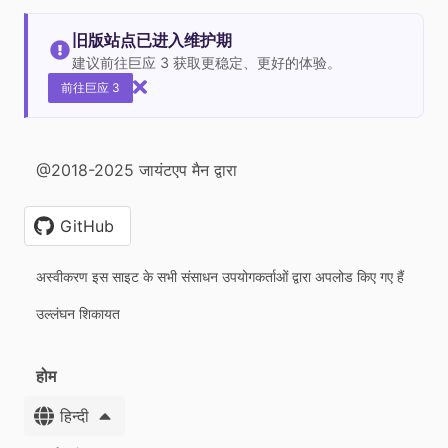
旧版站点已进入维护期
建议前往巨应 3 获取更稳定、更好的体验。
前往巨应 3
@2018-2025 जायंटएप मैन द्वारा
GitHub
अस्वीकरण इस साइट के सभी संसाधन उपयोगकर्ताओं द्वारा अपलोड किए गए हैं
उल्लंघन शिकायत
होम
हिन्दी