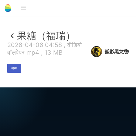
果糖（福瑞）
2026-04-06 04:58 , वीडियो
孤影黑龙🐉
वॉलपेपर mp4 , 13 MB
अन्य