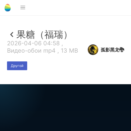
果糖（福瑞）
2026-04-06 04:58 ,
孤影黑龙🐉
Видео-обои mp4 , 13 MB
Другой