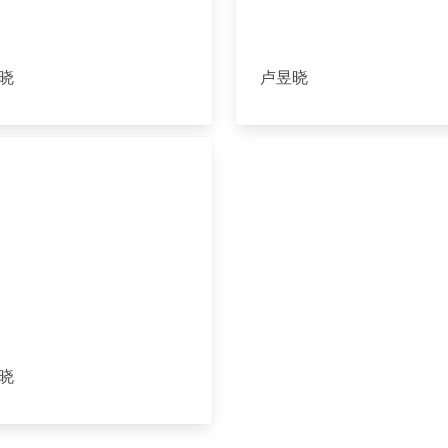
晓
卢昱晓
晓