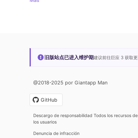
旧版站点已进入维护期
建议前往巨应 3 获取
@2018-2025 por Giantapp Man
GitHub
Descargo de responsabilidad Todos los recursos de 
los usuarios
Denuncia de infracción