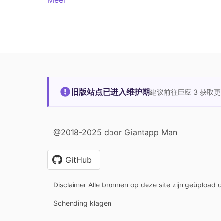
旧版站点已进入维护期
建议前往巨应 3 获取
@2018-2025 door Giantapp Man
GitHub
Disclaimer Alle bronnen op deze site zijn geüpload 
Schending klagen