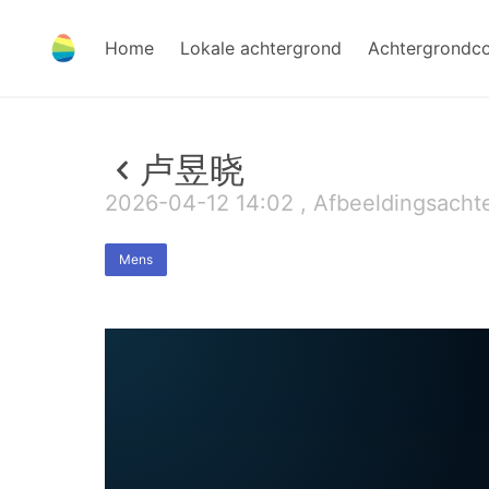
Home
Lokale achtergrond
Achtergrondc
卢昱晓
2026-04-12 14:02 , Afbeeldingsacht
Mens