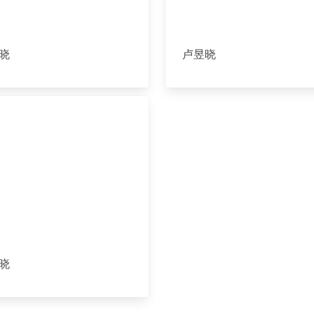
晓
卢昱晓
晓