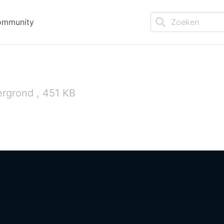
ommunity
ergrond , 451 KB