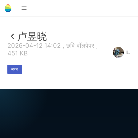
卢昱晓
2026-04-12 14:02 , छवि वॉलपेपर ,
L.
451 KB
मानव