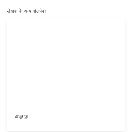
लेखक के अन्य वॉलपेपर
卢昱晓