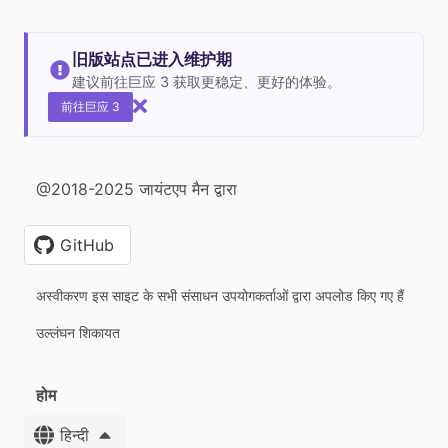
旧版站点已进入维护期
建议前往巨应 3 获取更稳定、更好的体验。
前往巨应 3
@2018-2025 जायंटएप मैन द्वारा
GitHub
अस्वीकरण इस साइट के सभी संसाधन उपयोगकर्ताओं द्वारा अपलोड किए गए हैं
उल्लंघन शिकायत
होम
हिन्दी