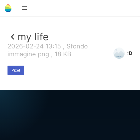
my life
2026-02-24 13:15 , Sfondo
:D
immagine png , 18 KB
Pixel