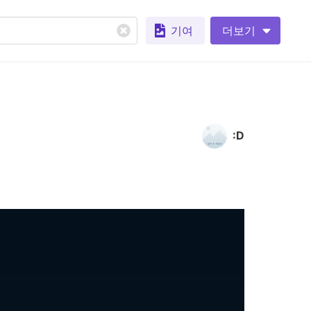
기여
더보기
:D