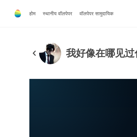
होम
स्थानीय वॉलपेपर
वॉलपेपर सामुदायिक
我好像在哪见过