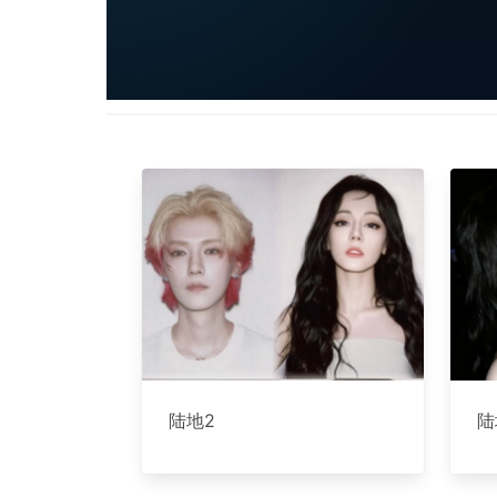
陆地2
陆