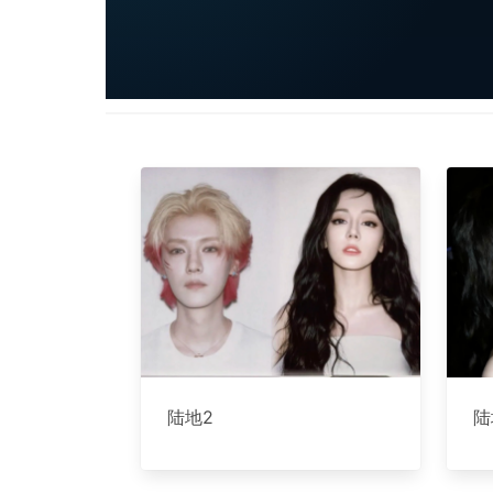
陆地2
陆