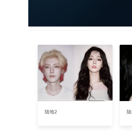
陆地2
陆